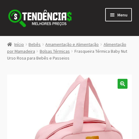
Pular
Pular
Menu
para
para
navegação
o
conteúdo
LOJA
Início
Bebês
Amamentação e Alimentação
Alimentação
Expandi
por Mamadeira
Bolsas Térmicas
Frasqueira Térmica Baby Nut
<>
Urso Rosa para Bebês e Passeios
menu
descen