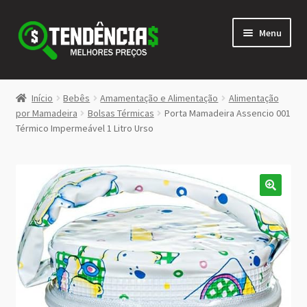
Pular
Pular
Menu
para
para
navegação
o
conteúdo
LOJA
Início
Bebês
Amamentação e Alimentação
Alimentação
Expandi
por Mamadeira
Bolsas Térmicas
Porta Mamadeira Assencio 001
<>
Térmico Impermeável 1 Litro Urso
menu
descen