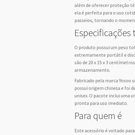
além de oferecer proteção t
ela é perfeita para o uso cot
passeios, tornando o moment
Especificações 
O produto possui um peso to
extremamente portátil e dis
são de 20 x 15 x 3 centímetr
armazenamento.
Fabricado pela marca Yosoo 
possui origem chinesa e foi d
unisex. O pacote inclui uma u
pronta para uso imediato.
Para quem é
Este acessório é voltado par