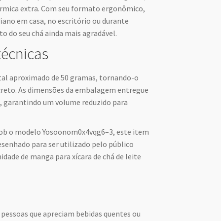
érmica extra. Com seu formato ergonômico,
idiano em casa, no escritório ou durante
o do seu chá ainda mais agradável.
técnicas
tal aproximado de 50 gramas, tornando-o
creto. As dimensões da embalagem entregue
os, garantindo um volume reduzido para
sob o modelo Yosoonom0x4vqg6–3, este item
esenhado para ser utilizado pelo público
nidade de manga para xícara de chá de leite
a pessoas que apreciam bebidas quentes ou