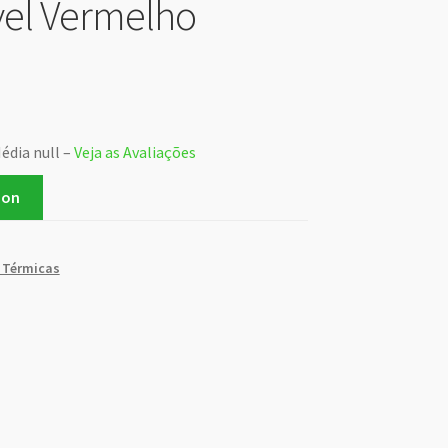
vel Vermelho
édia null –
Veja as Avaliações
zon
 Térmicas