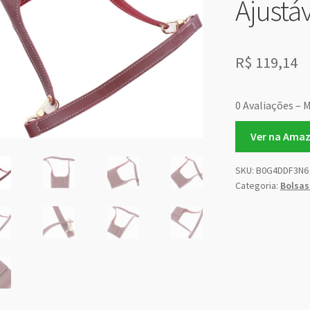
Ajustá
R$
119,14
0 Avaliações – M
Ver na Ama
SKU:
B0G4DDF3N6
Categoria:
Bolsas