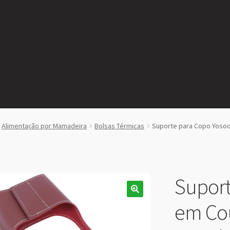
Alimentação por Mamadeira
Bolsas Térmicas
Suporte para Copo Yosoo
Suport
em Co