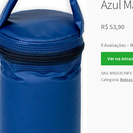
Azul M
R$
53,90
0 Avaliações – M
Ver na Ama
SKU:
B0G53CY6FX
Categoria:
Bolsas