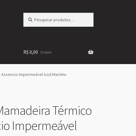
Pesquisar
Pesquisar
por:
R$
0,00
0 item
 Assencio Impermeável Azul Marinho
Mamadeira Térmico
io Impermeável