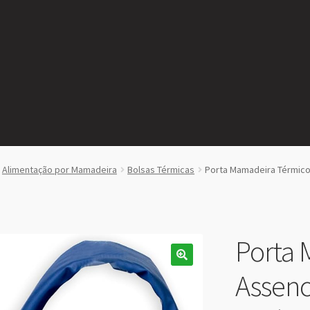
Alimentação por Mamadeira
Bolsas Térmicas
Porta Mamadeira Térmico
Porta 
Assenc