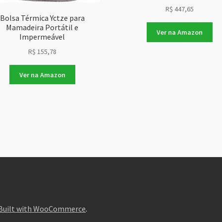
R$
447,65
Bolsa Térmica Yctze para
Mamadeira Portátil e
Ver na Amazon
Impermeável
R$
155,78
Ver na Amazon
Built with WooCommerce
.