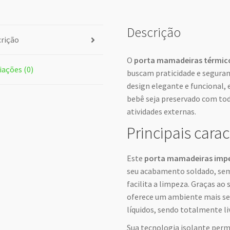
Descrição
rição
O
porta mamadeiras térmic
iações (0)
buscam praticidade e segura
design elegante e funcional,
bebê seja preservado com tod
atividades externas.
Principais carac
Este
porta mamadeiras imp
seu acabamento soldado, sem
facilita a limpeza. Graças ao
oferece um ambiente mais seg
líquidos, sendo totalmente liv
Sua tecnologia isolante perm