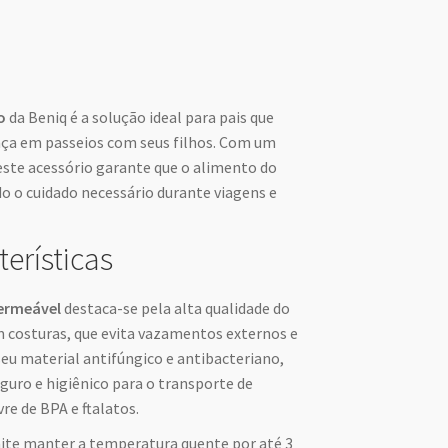
o
da Beniq é a solução ideal para pais que
nça em passeios com seus filhos. Com um
 este acessório garante que o alimento do
o o cuidado necessário durante viagens e
terísticas
ermeável
destaca-se pela alta qualidade do
 costuras, que evita vazamentos externos e
 seu material antifúngico e antibacteriano,
uro e higiênico para o transporte de
re de BPA e ftalatos.
ite manter a temperatura quente por até 3