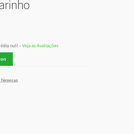
arinho
édia null –
Veja as Avaliações
zon
 Térmicas