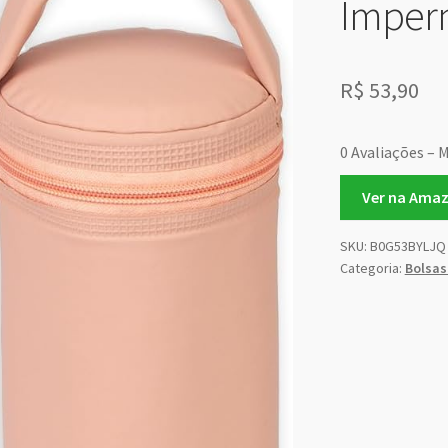
Imper
R$
53,90
0 Avaliações – M
Ver na Ama
SKU:
B0G53BYLJQ
Categoria:
Bolsas