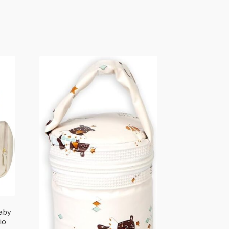
aby
io