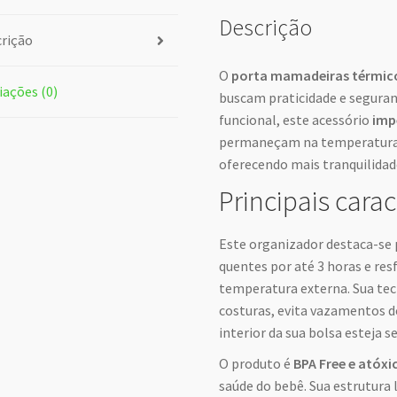
Descrição
rição
O
porta mamadeiras térmico
iações (0)
buscam praticidade e seguran
funcional, este acessório
imp
permaneçam na temperatura i
oferecendo mais tranquilidad
Principais carac
Este organizador destaca-se 
quentes por até 3 horas e res
temperatura externa. Sua te
costuras, evita vazamentos d
interior da sua bolsa esteja 
O produto é
BPA Free e atóxi
saúde do bebê. Sua estrutura