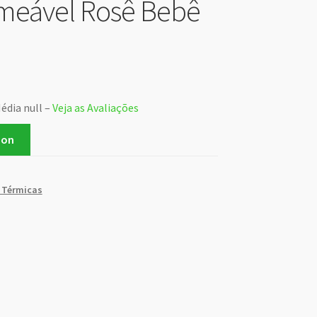
meável Rosê Bebê
édia null –
Veja as Avaliações
zon
 Térmicas