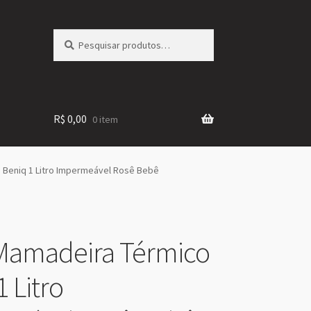
Pesquisar
Pesquisar
por:
R$
0,00
0 item
 Beniq 1 Litro Impermeável Rosê Bebê
Mamadeira Térmico
 Litro