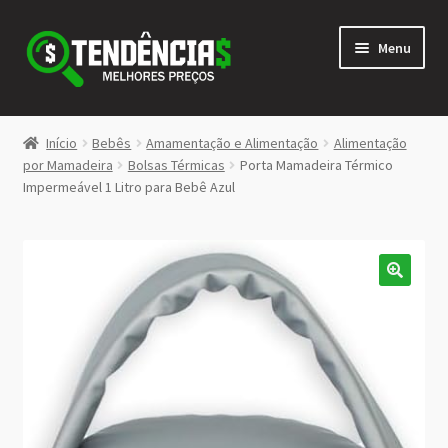
Pular
Pular
Menu
para
para
navegação
o
conteúdo
LOJA
Início
Bebês
Amamentação e Alimentação
Alimentação
Expandi
por Mamadeira
Bolsas Térmicas
Porta Mamadeira Térmico
<>
Impermeável 1 Litro para Bebê Azul
menu
descen