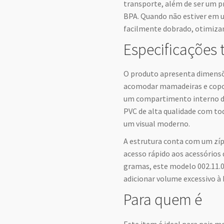
transporte, além de ser um pr
BPA. Quando não estiver em u
facilmente dobrado, otimizand
Especificações 
O produto apresenta dimensõe
acomodar mamadeiras e copos
um compartimento interno de 
PVC de alta qualidade com to
um visual moderno.
A estrutura conta com um zíp
acesso rápido aos acessórios
gramas, este modelo 002.11.0
adicionar volume excessivo à
Para quem é
Este item é ideal para pais 