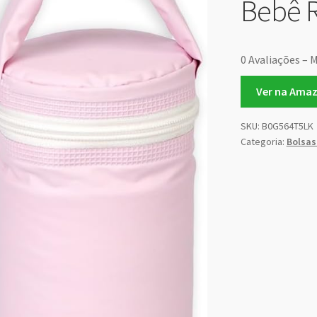
Bebê 
0 Avaliações – M
Ver na Ama
SKU:
B0G564T5LK
Categoria:
Bolsas