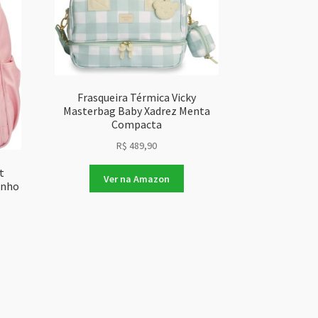
Frasqueira Térmica Vicky
Masterbag Baby Xadrez Menta
Compacta
R$
489,90
t
Ver na Amazon
inho