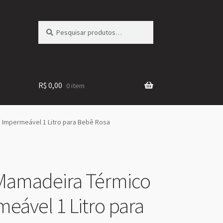
Pesquisar
Pesquisar
por:
R$
0,00
0 item
 Impermeável 1 Litro para Bebê Rosa
Mamadeira Térmico
eável 1 Litro para