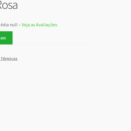
Rosa
édia null –
Veja as Avaliações
zon
 Térmicas