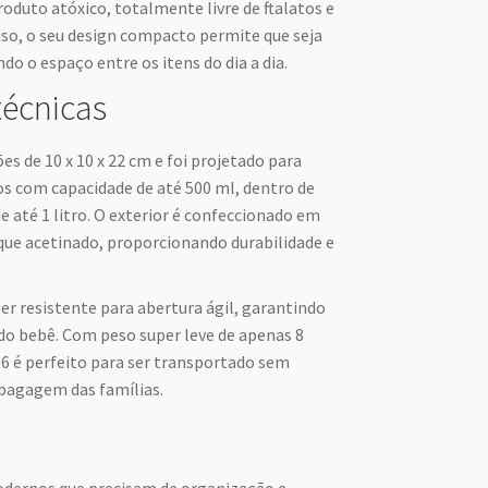
oduto atóxico, totalmente livre de ftalatos e
so, o seu design compacto permite que seja
o o espaço entre os itens do dia a dia.
técnicas
s de 10 x 10 x 22 cm e foi projetado para
 com capacidade de até 500 ml, dentro de
até 1 litro. O exterior é confeccionado em
que acetinado, proporcionando durabilidade e
er resistente para abertura ágil, garantindo
 do bebê. Com peso super leve de apenas 8
6 é perfeito para ser transportado sem
 bagagem das famílias.
modernos que precisam de organização e