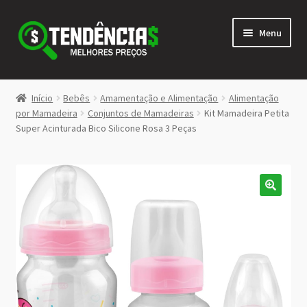
Pular
Pular
Menu
para
para
navegação
o
conteúdo
LOJA
Início
Bebês
Amamentação e Alimentação
Alimentação
Expandi
por Mamadeira
Conjuntos de Mamadeiras
Kit Mamadeira Petita
<>
Super Acinturada Bico Silicone Rosa 3 Peças
menu
descen