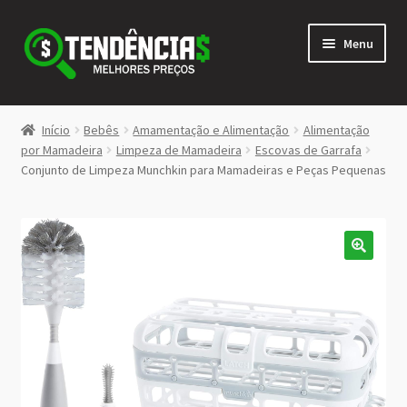
Pular
Pular
Menu
para
para
navegação
o
conteúdo
LOJA
Início
Bebês
Amamentação e Alimentação
Alimentação
Expandi
por Mamadeira
Limpeza de Mamadeira
Escovas de Garrafa
<>
Conjunto de Limpeza Munchkin para Mamadeiras e Peças Pequenas
menu
descen