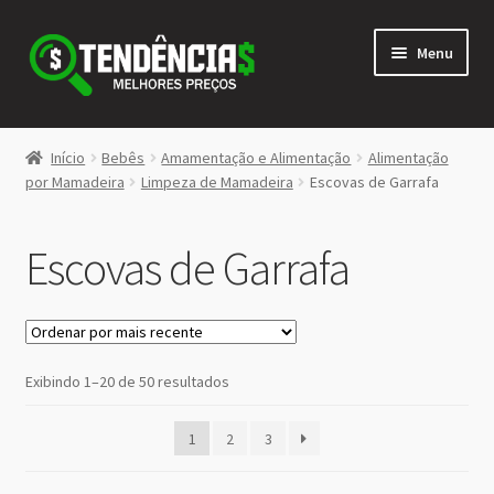
Pular
Pular
Menu
para
para
navegação
o
conteúdo
LOJA
Início
Bebês
Amamentação e Alimentação
Alimentação
Expandi
por Mamadeira
Limpeza de Mamadeira
Escovas de Garrafa
<>
menu
descen
Escovas de Garrafa
Classificado
Exibindo 1–20 de 50 resultados
por
mais
1
2
3
recente