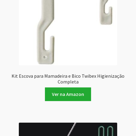
Kit Escova para Mamadeira e Bico Twibex Higienização
Completa
Ver na Amazon