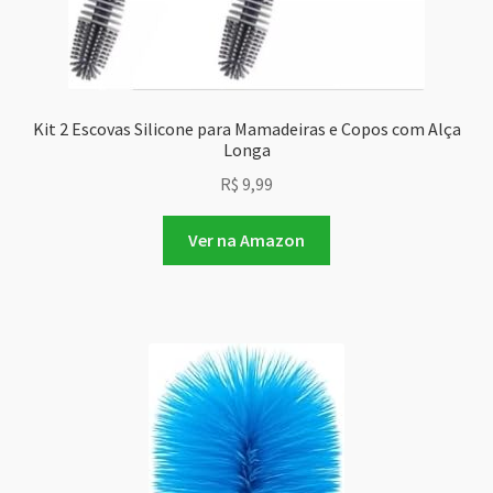
Kit 2 Escovas Silicone para Mamadeiras e Copos com Alça
Longa
R$
9,99
Ver na Amazon