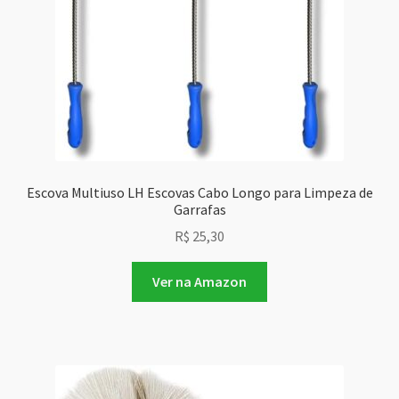
Escova Multiuso LH Escovas Cabo Longo para Limpeza de
Garrafas
R$
25,30
Ver na Amazon