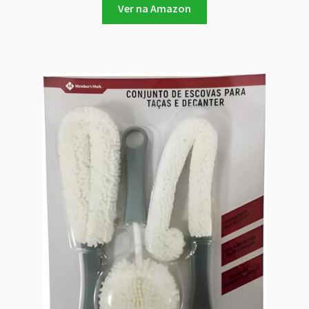
Ver na Amazon