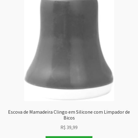
Escova de Mamadeira Clingo em Silicone com Limpador de
Bicos
R$
39,99