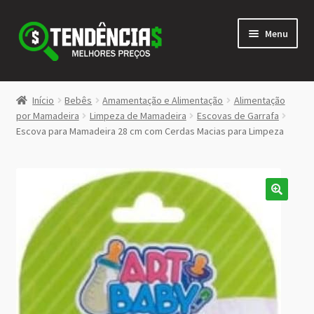
Pular
Pular
Menu
para
para
navegação
o
conteúdo
LOJA
Início
Bebês
Amamentação e Alimentação
Alimentação
Expandi
por Mamadeira
Limpeza de Mamadeira
Escovas de Garrafa
<>
Escova para Mamadeira 28 cm com Cerdas Macias para Limpeza
menu
descen