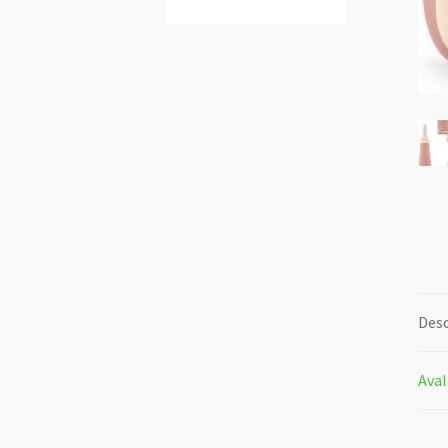
Desc
Aval