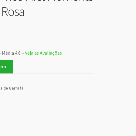
 Rosa
– Média 4.6 –
Veja as Avaliações
zon
s de Garrafa