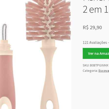
2 em 1
R$
29,90
121 Avaliações 
Ver na Ama
SKU:
B08TPGXVHX
Categoria:
Escova