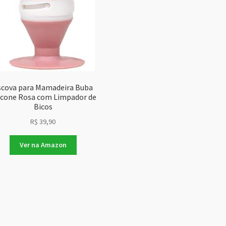
scova para Mamadeira Buba
licone Rosa com Limpador de
Bicos
R$
39,90
Ver na Amazon