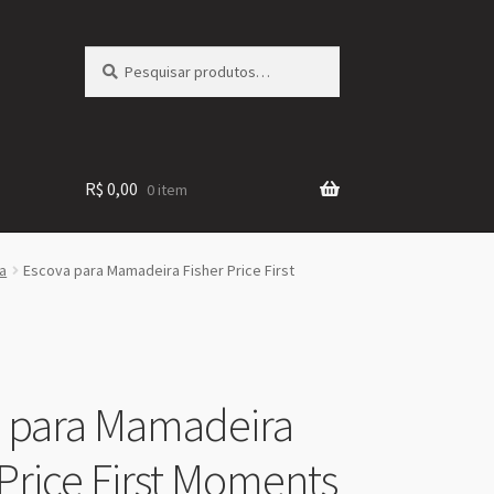
Pesquisar
Pesquisar
por:
R$
0,00
0 item
a
Escova para Mamadeira Fisher Price First
 para Mamadeira
 Price First Moments