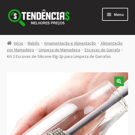
Pular
Pular
Menu
para
para
navegação
o
conteúdo
LOJA
Início
Bebês
Amamentação e Alimentação
Alimentação
Expandi
por Mamadeira
Limpeza de Mamadeira
Escovas de Garrafa
<>
Kit 2 Escovas de Silicone Elg-2p para Limpeza de Garrafas
menu
descen