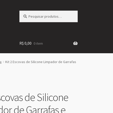
Pesquisar
Pesquisar
por:
R$
0,00
0 item
a
Kit 2 Escovas de Silicone Limpador de Garrafas
scovas de Silicone
or de Garrafas e