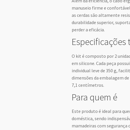
Além da eficiência, o cabo e
manuseio firme e confortáve
as cerdas são altamente resi
durabilidade superior, supor
perder a eficácia.
Especificações 
O kit é composto por 2 unida
em silicone. Cada peça possui
individual leve de 350 g, fac
dimensões da embalagem de e
7,1 centímetros.
Para quem é
Este produto é ideal para qu
doméstica, sendo indispensáv
mamadeiras com segurança ou