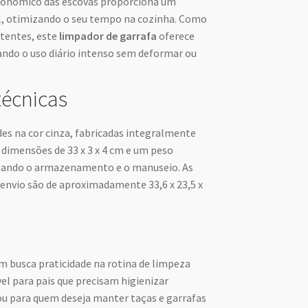
rgonômico das escovas proporciona um
l, otimizando o seu tempo na cozinha. Como
stentes, este
limpador de garrafa
oferece
tando o uso diário intenso sem deformar ou
técnicas
des na cor cinza, fabricadas integralmente
 dimensões de 33 x 3 x 4 cm e um peso
ilitando o armazenamento e o manuseio. As
nvio são de aproximadamente 33,6 x 23,5 x
em busca praticidade na rotina de limpeza
el para pais que precisam higienizar
 para quem deseja manter taças e garrafas