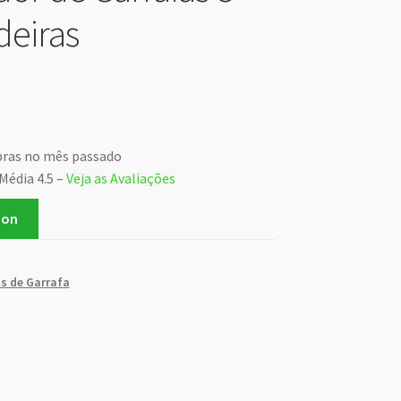
eiras
pras no mês passado
Média 4.5 –
Veja as Avaliações
zon
s de Garrafa