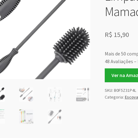
Mamad
R$
15,90
Mais de 50 com
48 Avaliações – 
Ver na Ama
SKU:
B0F5Z31P4L
Categoria:
Escova