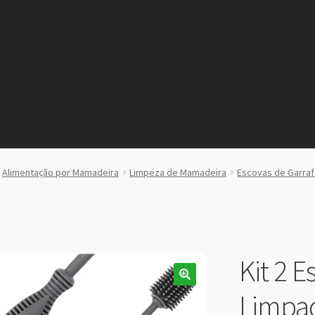
Alimentação por Mamadeira
Limpeza de Mamadeira
Escovas de Garraf
Kit 2 E
Limpad