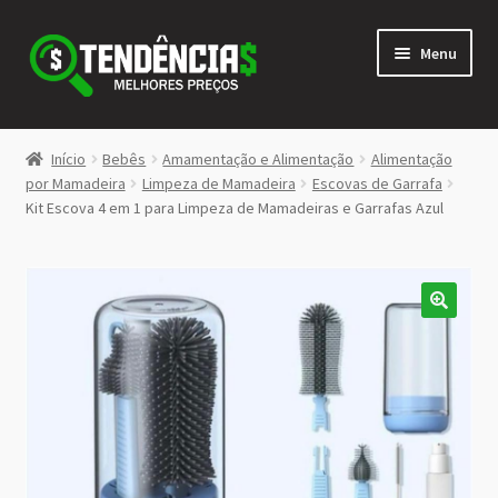
Pular
Pular
Menu
para
para
navegação
o
conteúdo
LOJA
Início
Bebês
Amamentação e Alimentação
Alimentação
Expandi
por Mamadeira
Limpeza de Mamadeira
Escovas de Garrafa
<>
Kit Escova 4 em 1 para Limpeza de Mamadeiras e Garrafas Azul
menu
descen