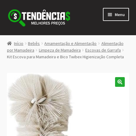
Pular
Pular
Menu
para
para
navegação
o
conteúdo
LOJA
Início
Bebês
Amamentação e Alimentação
Alimentação
Expandi
por Mamadeira
Limpeza de Mamadeira
Escovas de Garrafa
<>
Kit Escova para Mamadeira e Bico Twibex Higienização Completa
menu
descen