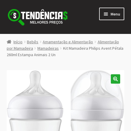
Pular
Pular
Menu
para
para
navegação
o
conteúdo
LOJA
Início
Bebês
Amamentação e Alimentação
Alimentação
Expandi
por Mamadeira
Mamadeiras
Kit Mamadeira Philips Avent Pétala
<>
260ml Estampa Animais 2 Un
menu
descen