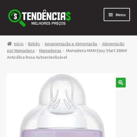
Pular
Pular
Menu
para
para
navegação
o
conteúdo
LOJA
Início
Bebês
Amamentação e Alimentação
Alimentação
Expandi
por Mamadeira
Mamadeiras
Mamadeira MAM Easy Start 260ml
<>
Anticólica Rosa Autoesterilizável
menu
descen