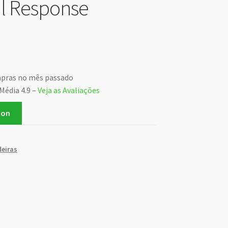
l Response
mpras no mês passado
Média 4.9 –
Veja as Avaliações
zon
eiras