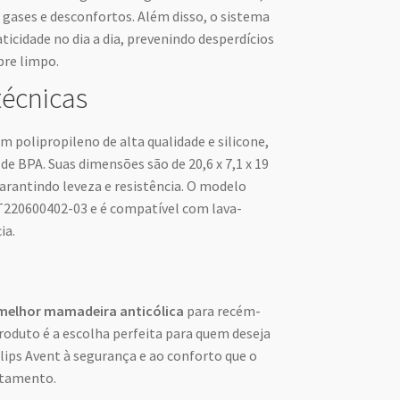
 gases e desconfortos. Além disso, o sistema
icidade no dia a dia, prevenindo desperdícios
re limpo.
técnicas
 polipropileno de alta qualidade e silicone,
e BPA. Suas dimensões são de 20,6 x 7,1 x 19
arantindo leveza e resistência. O modelo
T220600402-03 e é compatível com lava-
ia.
melhor mamadeira anticólica
para recém-
produto é a escolha perfeita para quem deseja
ilips Avent à segurança e ao conforto que o
itamento.