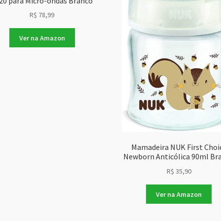
20 para Micro-ondas Branco
R$
78,99
Ver na Amazon
Mamadeira NUK First Choi
Newborn Anticólica 90ml Br
R$
35,90
Ver na Amazon