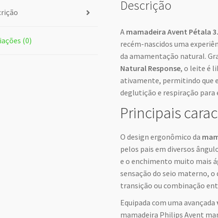
Descrição
rição
A
mamadeira Avent Pétala 3
iações (0)
recém-nascidos uma experiên
da amamentação natural. Gra
Natural Response
, o leite é
ativamente, permitindo que 
deglutição e respiração para 
Principais carac
O design ergonômico da
mama
pelos pais em diversos ângul
e o enchimento muito mais ágei
sensação do seio materno, o q
transição ou combinação entr
Equipada com uma avançada
mamadeira Philips Avent man