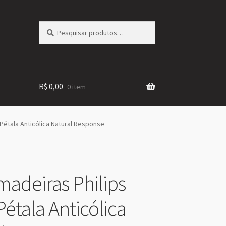
Pesquisar
Pesquisar
por:
R$
0,00
0 item
 Pétala Anticólica Natural Response
madeiras Philips
Pétala Anticólica