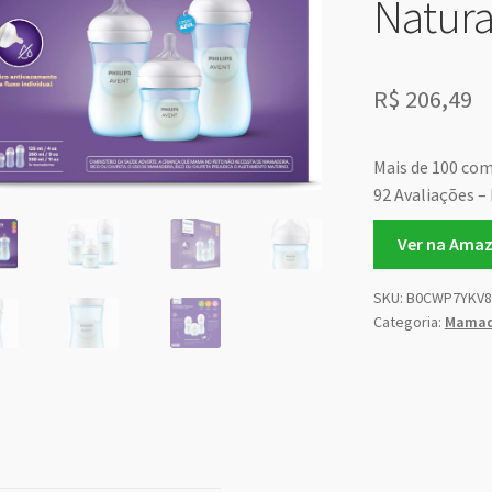
Natura
R$
206,49
Mais de 100 co
92 Avaliações – 
Ver na Ama
SKU:
B0CWP7YKV8
Categoria:
Mamad