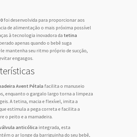
.0
foi desenvolvida para proporcionar aos
cia de alimentação o mais próxima possível
ças à tecnologia inovadora da
tetina
 liberado apenas quando o bebê suga
ele mantenha seu ritmo próprio de sucção,
evitar engasgos.
terísticas
deira Avent Pétala
facilita o manuseio
os, enquanto o gargalo largo torna a limpeza
s. A tetina, macia e flexível, imita a
ue estimula a pega correta e facilita a
e o peito e a mamadeira.
válvula anticólica
integrada, esta
tém o ar longe da barriguinha do seu bebê,