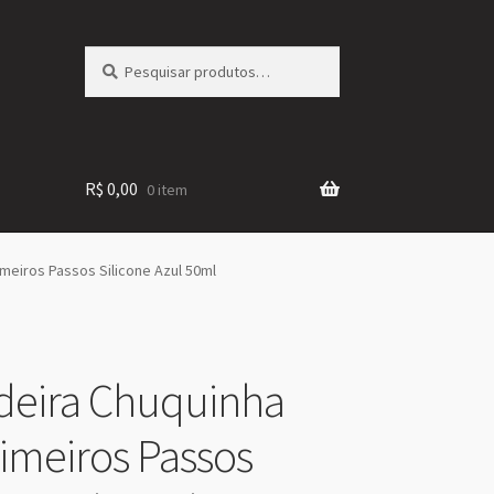
Pesquisar
Pesquisar
por:
R$
0,00
0 item
imeiros Passos Silicone Azul 50ml
eira Chuquinha
rimeiros Passos