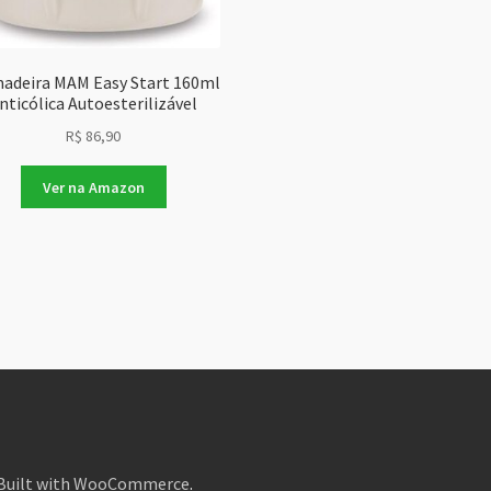
adeira MAM Easy Start 160ml
nticólica Autoesterilizável
R$
86,90
Ver na Amazon
Built with WooCommerce
.