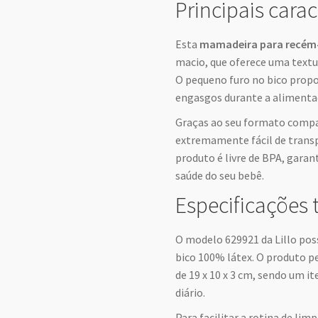
Principais carac
Esta
mamadeira para recém
macio, que oferece uma textu
O pequeno furo no bico propo
engasgos durante a alimenta
Graças ao seu formato compa
extremamente fácil de transp
produto é livre de BPA, garan
saúde do seu bebê.
Especificações 
O modelo 629921 da Lillo pos
bico 100% látex. O produto 
de 19 x 10 x 3 cm, sendo um 
diário.
Para facilitar a rotina de li