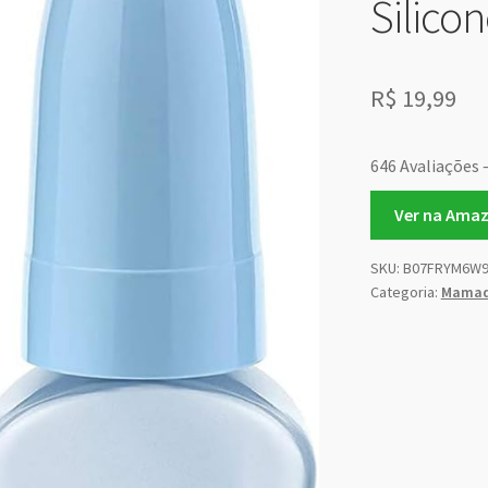
Silico
R$
19,99
646 Avaliações 
Ver na Ama
SKU:
B07FRYM6W
Categoria:
Mamad