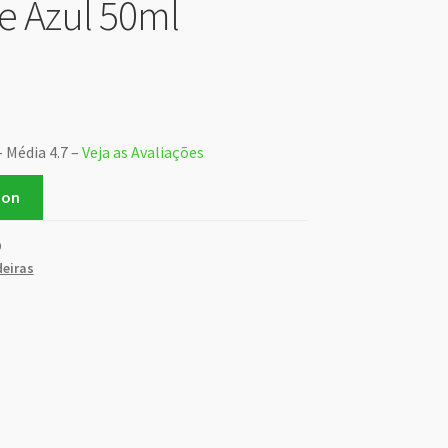
ne Azul 50ml
– Média 4.7 –
Veja as Avaliações
zon
9
eiras