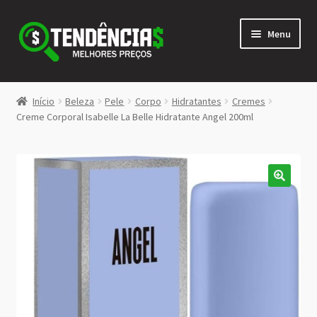
Pular
Pular
Menu
para
para
navegação
o
conteúdo
LOJA
Início
Beleza
Pele
Corpo
Hidratantes
Cremes
Expandi
Creme Corporal Isabelle La Belle Hidratante Angel 200ml
<>
menu
descen