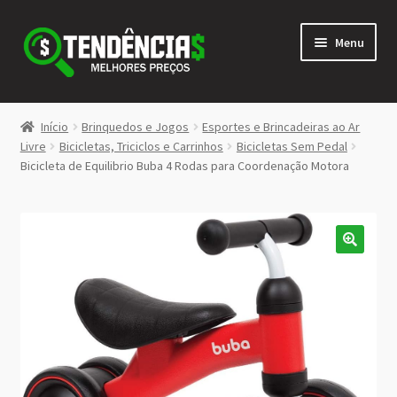
Pular
Pular
Menu
para
para
navegação
o
conteúdo
LOJA
Início
Brinquedos e Jogos
Esportes e Brincadeiras ao Ar
Expandi
Livre
Bicicletas, Triciclos e Carrinhos
Bicicletas Sem Pedal
<>
Bicicleta de Equilibrio Buba 4 Rodas para Coordenação Motora
menu
descen