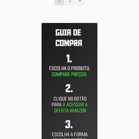
1
2
recente