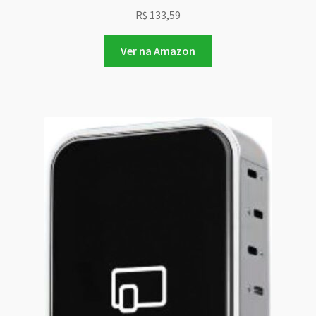
R$
133,59
Ver na Amazon