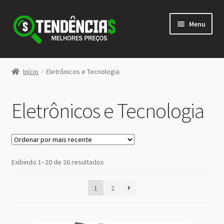
Pular
Pular
Menu
para
para
navegação
o
conteúdo
LOJA
Início
Eletrônicos e Tecnologia
Expandi
<>
menu
Eletrônicos e Tecnologia
descen
Classificado
Exibindo 1–20 de 26 resultados
por
mais
1
2
recente