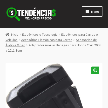
Pular
Pular
Menu
para
para
navegação
o
conteúdo
LOJA
Início
Eletrônicos e Tecnologia
Eletrônicos para Carros e
Expandi
Veículos
Acessórios Eletrônicos para Carros
Acessórios de
<>
Áudio e Vídeo
Adaptador Auxiliar Beneges para Honda Civic 2006
menu
a 2011 Som
descen