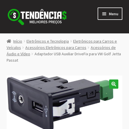
Pular
Pular
Menu
para
para
navegação
o
conteúdo
LOJA
Início
Eletrônicos e Tecnologia
Eletrônicos para Carros e
Expandi
Veículos
Acessórios Eletrônicos para Carros
Acessórios de
<>
Áudio e Vídeo
Adaptador USB Auxiliar DriveFix para VW Golf Jetta
menu
Passat
descen