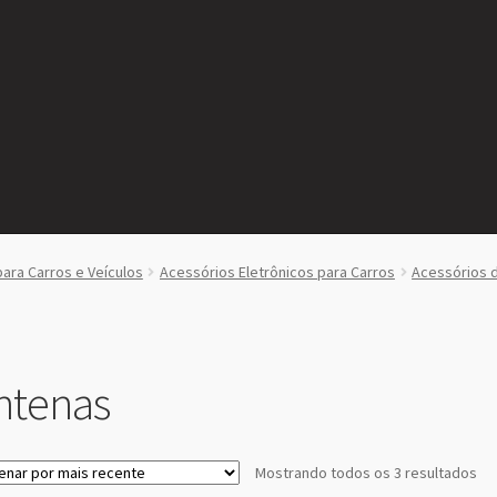
para Carros e Veículos
Acessórios Eletrônicos para Carros
Acessórios d
ntenas
Cla
Mostrando todos os 3 resultados
po