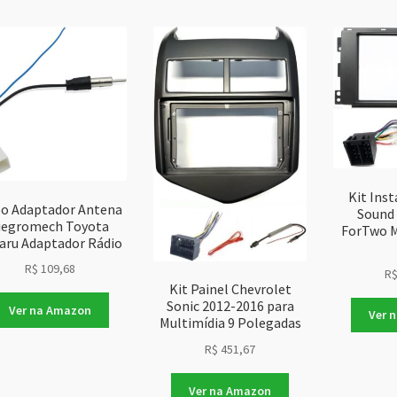
ma
re
Kit Ins
o Adaptador Antena
Sound
iegromech Toyota
ForTwo M
aru Adaptador Rádio
R$
109,68
R
Kit Painel Chevrolet
Sonic 2012-2016 para
Ver na Amazon
Ver 
Multimídia 9 Polegadas
R$
451,67
Ver na Amazon