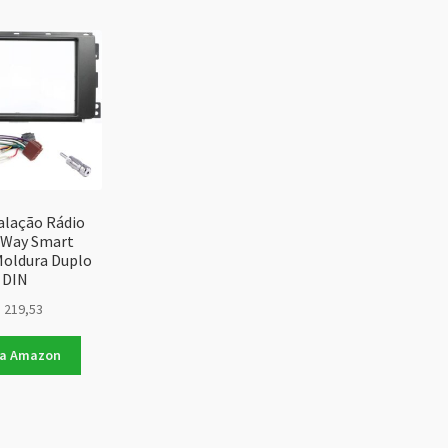
is
cente
talação Rádio
 Way Smart
oldura Duplo
DIN
$
219,53
na Amazon