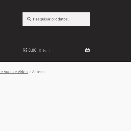
Pesquisar
Pesquisar
por:
R$
0,00
0 item
e Áudio e Vídeo
Antenas
ssificado
r