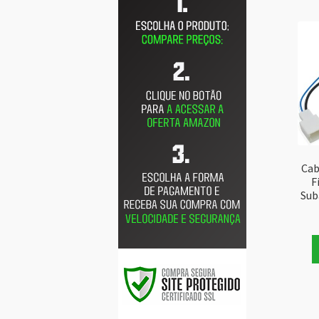
Cab
F
Sub