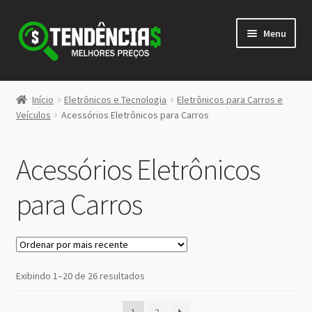
Pular
Pular
Menu
para
para
navegação
o
conteúdo
LOJA
Início
Eletrônicos e Tecnologia
Eletrônicos para Carros e
Expandi
Veículos
Acessórios Eletrônicos para Carros
<>
menu
descen
Acessórios Eletrônicos
para Carros
Classificado
Exibindo 1–20 de 26 resultados
por
mais
1
2