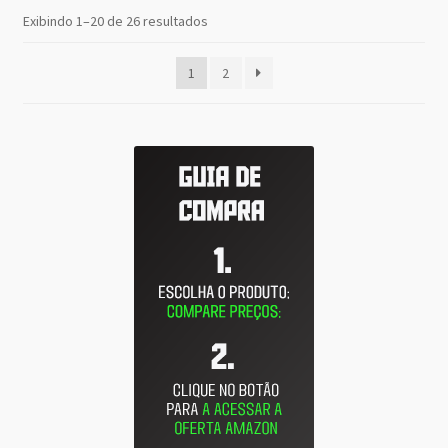
Classificado
Exibindo 1–20 de 26 resultados
por
mais
1
2
recente