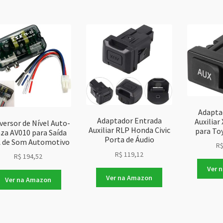
Adapta
Adaptador Entrada
Auxilia
ersor de Nível Auto-
Auxiliar RLP Honda Civic
para To
za AV010 para Saída
Porta de Áudio
 de Som Automotivo
R
R$
119,12
R$
194,52
Ver 
Ver na Amazon
Ver na Amazon