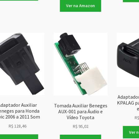
Ver na Amazon
Adaptador
KPALAG pa
Adaptador Auxiliar
Tomada Auxiliar Beneges
eneges para Honda
AUX-001 para Áudio e
vic 2006 a 2011 Som
Vídeo Toyota
R
R$
128,46
R$
95,02
Ver 