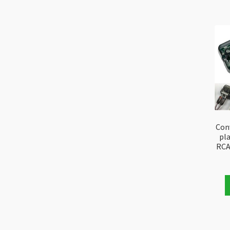
Conv
pla
RCA