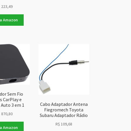
$
223,49
na Amazon
dor Sem Fio
s CarPlay e
Cabo Adaptador Antena
 Auto 3 em 1
Fiegromech Toyota
$
870,80
Subaru Adaptador Rádio
R$
109,68
na Amazon