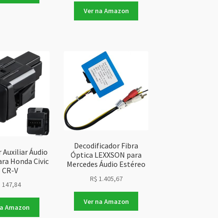
Ver na Amazon
Decodificador Fibra
 Auxiliar Áudio
Óptica LEXXSON para
ra Honda Civic
Mercedes Áudio Estéreo
e CR-V
R$
1.405,67
$
147,84
Ver na Amazon
na Amazon