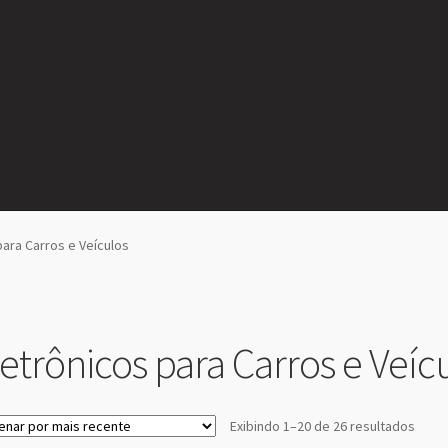
para Carros e Veículos
letrônicos para Carros e Veíc
Class
Exibindo 1–20 de 26 resultados
por