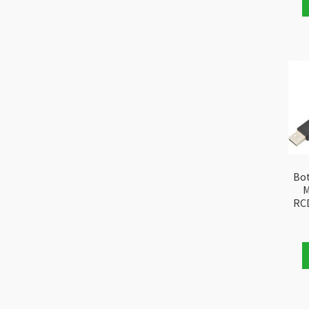
Bot
M
RC