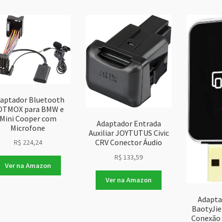
mais
recen
aptador Bluetooth
OTMOX para BMW e
Mini Cooper com
Adaptador Entrada
Microfone
Auxiliar JOYTUTUS Civic
CRV Conector Áudio
R$
224,24
R$
133,59
Ver na Amazon
Ver na Amazon
Adapta
BaotyJie
Conexão 