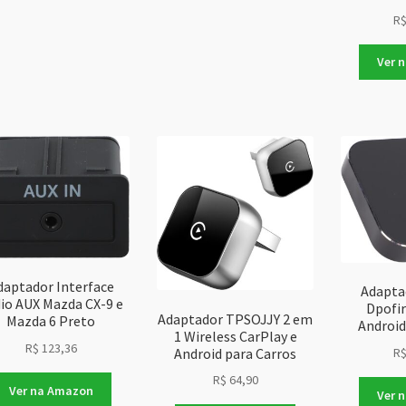
R
Ver 
daptador Interface
Adapta
io AUX Mazda CX-9 e
Dpofir
Adaptador TPSOJJY 2 em
Mazda 6 Preto
Android
1 Wireless CarPlay e
R$
123,36
Android para Carros
R
R$
64,90
Ver na Amazon
Ver 