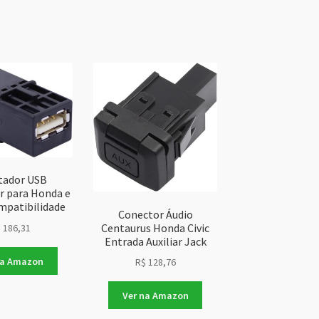
tador USB
r para Honda e
mpatibilidade
Conector Áudio
Centaurus Honda Civic
$
186,31
Entrada Auxiliar Jack
na Amazon
R$
128,76
Ver na Amazon