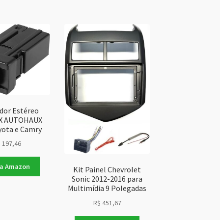
dor Estéreo
r X AUTOHAUX
yota e Camry
$
197,46
na Amazon
Kit Painel Chevrolet
Sonic 2012-2016 para
Multimídia 9 Polegadas
R$
451,67