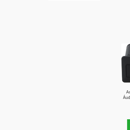
A
Áud