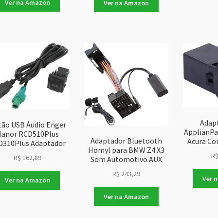
Ver na Amazon
Ver na Amazon
Adap
ão USB Áudio Enger
ApplianPa
anor RCD510Plus
Adaptador Bluetooth
Acura Co
D310Plus Adaptador
Homyl para BMW Z4 X3
R
R$
162,89
Som Automotivo AUX
R$
243,29
Ver 
Ver na Amazon
Ver na Amazon