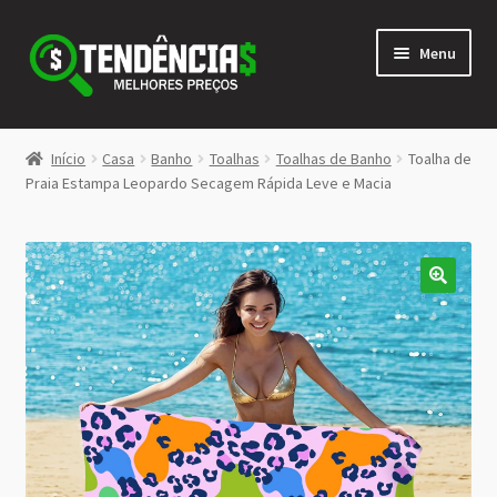
Pular
Pular
Menu
para
para
navegação
o
conteúdo
LOJA
Início
Casa
Banho
Toalhas
Toalhas de Banho
Toalha de
Expandi
Praia Estampa Leopardo Secagem Rápida Leve e Macia
<>
menu
descen