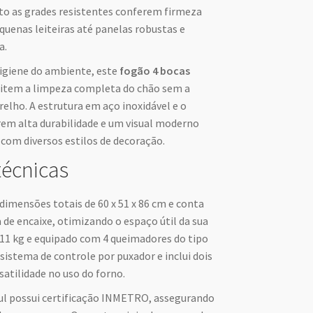
o as grades resistentes conferem firmeza
quenas leiteiras até panelas robustas e
a.
igiene do ambiente, este
fogão 4 bocas
mitem a limpeza completa do chão sem a
relho. A estrutura em aço inoxidável e o
m alta durabilidade e um visual moderno
com diversos estilos de decoração.
técnicas
dimensões totais de 60 x 51 x 86 cm e conta
e encaixe, otimizando o espaço útil da sua
11 kg e equipado com 4 queimadores do tipo
istema de controle por puxador e inclui dois
satilidade no uso do forno.
l possui certificação INMETRO, assegurando