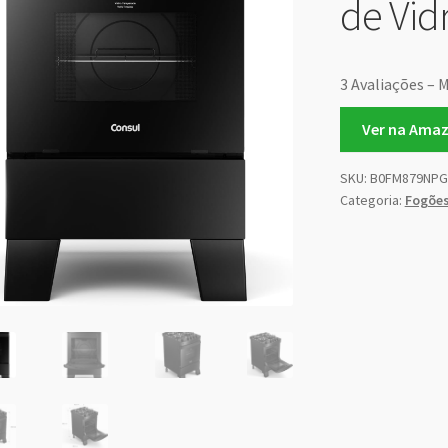
de Vi
3 Avaliações – 
Ver na Ama
SKU:
B0FM879NPG
Categoria:
Fogõe