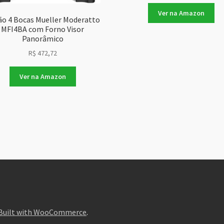
Ver na Amazon
o 4 Bocas Mueller Moderatto
MFI4BA com Forno Visor
Panorâmico
R$
472,72
Ver na Amazon
Built with WooCommerce
.