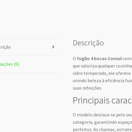
Descrição
rição
O
fogão 4 bocas Consul
comb
iações (0)
que valoriza qualquer cozinh
vidro temperado, ele oferece r
unindo beleza à eficiência fu
suas refeições.
Principais carac
O modelo destaca-se pelo se
categoria, garantindo espaço
perfeitos. As chamas, estra