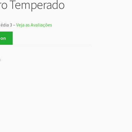
dro Temperado
Média 3 –
Veja as Avaliações
zon
s