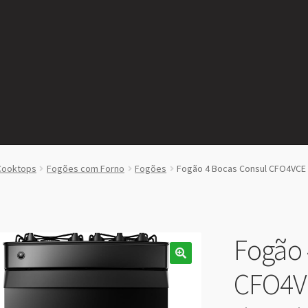
Cooktops
Fogões com Forno
Fogões
Fogão 4 Bocas Consul CFO4VCE
Fogão 
CFO4V