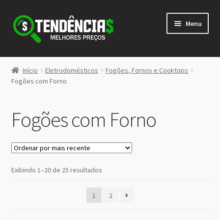
Pular
Pular
Menu
para
para
navegação
o
conteúdo
LOJA
Início
Eletrodomésticos
Fogões, Fornos e Cooktops
Expandi
Fogões com Forno
<>
menu
descen
Fogões com Forno
Classificado
Exibindo 1–20 de 25 resultados
por
mais
1
2
recente