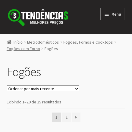
Pular
Pular
Menu
para
para
navegação
o
conteúdo
LOJA
Início
Eletrodomésticos
Fogões, Fornos e Cooktops
Expandi
Fogões com Forno
Fogões
<>
menu
descen
Fogões
Classificado
Exibindo 1–20 de 25 resultados
por
mais
1
2
recente