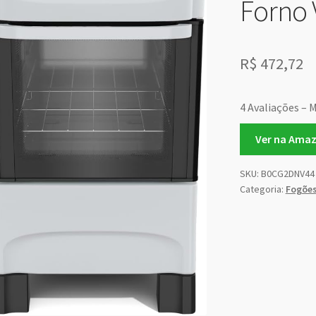
Forno 
R$
472,72
4 Avaliações – 
Ver na Ama
SKU:
B0CG2DNV44
Categoria:
Fogõe