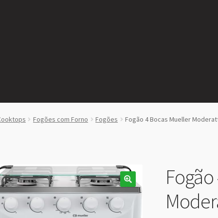
Cooktops
Fogões com Forno
Fogões
Fogão 4 Bocas Mueller Moderat
Fogão 
Moder