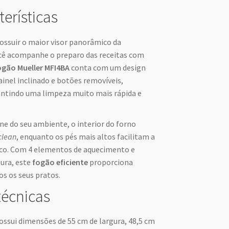
terísticas
ossuir o maior visor panorâmico da
ocê acompanhe o preparo das receitas com
ogão Mueller MFI4BA
conta com um design
nel inclinado e botões removíveis,
antindo uma limpeza muito mais rápida e
ene do seu ambiente, o interior do forno
 clean
, enquanto os pés mais altos facilitam a
co. Com 4 elementos de aquecimento e
ura, este
fogão eficiente
proporciona
s os seus pratos.
técnicas
ssui dimensões de 55 cm de largura, 48,5 cm