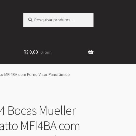
Pesquisar
Pesquisar
por:
R$
0,00
0 item
to MFI4BA com Forno Visor Panorâmico
4 Bocas Mueller
atto MFI4BA com