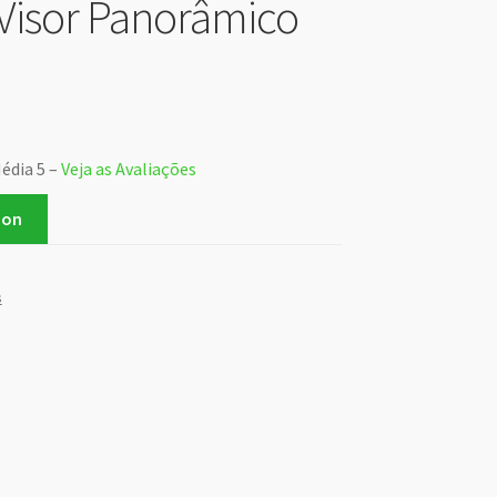
Visor Panorâmico
Média 5 –
Veja as Avaliações
zon
s