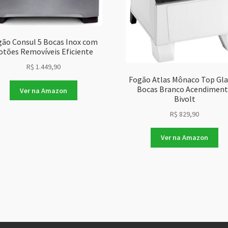
gão Consul 5 Bocas Inox com
otões Removíveis Eficiente
R$
1.449,90
Fogão Atlas Mônaco Top Gla
Bocas Branco Acendimen
Ver na Amazon
Bivolt
R$
829,90
Ver na Amazon