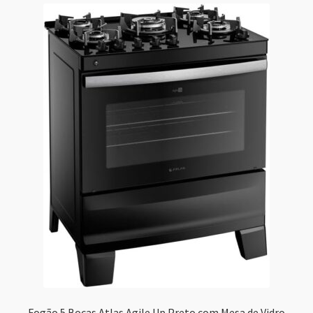
Fogão 5 Bocas Atlas Agile Up Preto com Mesa de Vidro