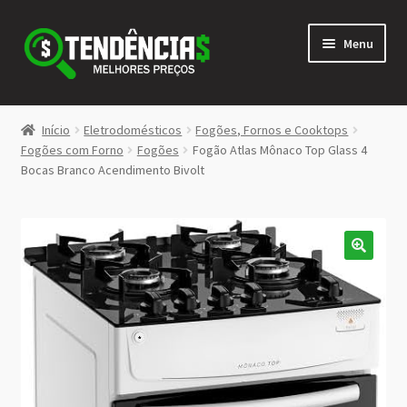
Pular
Pular
Menu
para
para
navegação
o
conteúdo
LOJA
Início
Eletrodomésticos
Fogões, Fornos e Cooktops
Expandi
Fogões com Forno
Fogões
Fogão Atlas Mônaco Top Glass 4
<>
Bocas Branco Acendimento Bivolt
menu
descen