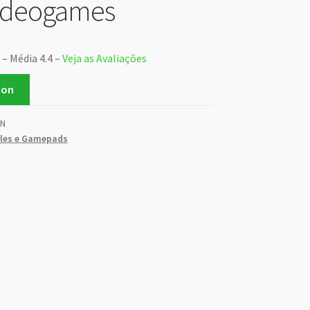
Videogames
 – Média 4.4 –
Veja as Avaliações
zon
N
les e Gamepads