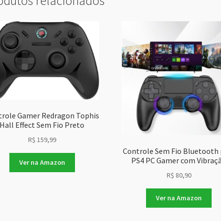
odutos relacionados
trole Gamer Redragon Tophis
Hall Effect Sem Fio Preto
R$
159,99
Controle Sem Fio Bluetooth 
PS4 PC Gamer com Vibraç
Ver na Amazon
R$
80,90
Ver na Amazon