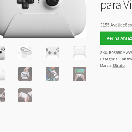
para 
3155 Avaliações
Ver na Ama
SKU:
B0B9BDMWW
Categoria:
Contro
Marca:
8Bitdo