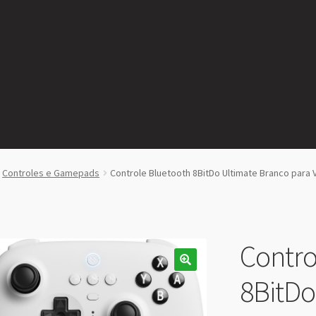
Controles e Gamepads
Controle Bluetooth 8BitDo Ultimate Branco par
Contro
8BitDo