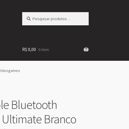
Pesquisar
Pesquisar
por:
R$
0,00
0 item
a Videogames
le Bluetooth
 Ultimate Branco