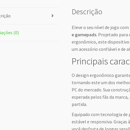
Descrição
rição
Eleve o seu nível de jogo co
iações (0)
e gamepads
. Projetado para
ergonômico, este dispositivo
um acessório confiável e de 
Principais carac
O design ergonômico garante
tornando este um dos melho
PC do mercado. Sua construçã
esperada pelos fãs da marca
partida.
Equipado com tecnologia de p
estável e responsiva. Graças à
você desfruta de longas sess