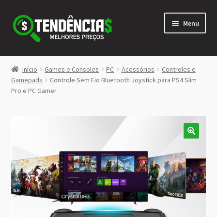
Pular
Pular
Menu
para
para
navegação
o
conteúdo
LOJA
Início
Games e Consoles
PC
Acessórios
Controles e
Expandi
Gamepads
Controle Sem Fio Bluetooth Joystick para PS4 Slim
<>
Pro e PC Gamer
menu
descen