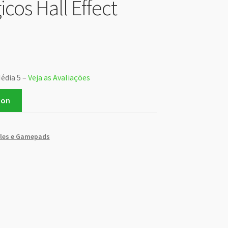
cos Hall Effect
Média 5 –
Veja as Avaliações
zon
les e Gamepads