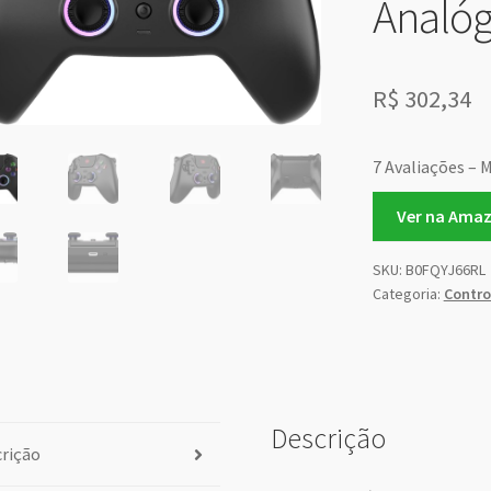
Analógi
R$
302,34
7 Avaliações – 
Ver na Ama
SKU:
B0FQYJ66RL
Categoria:
Contro
Descrição
rição