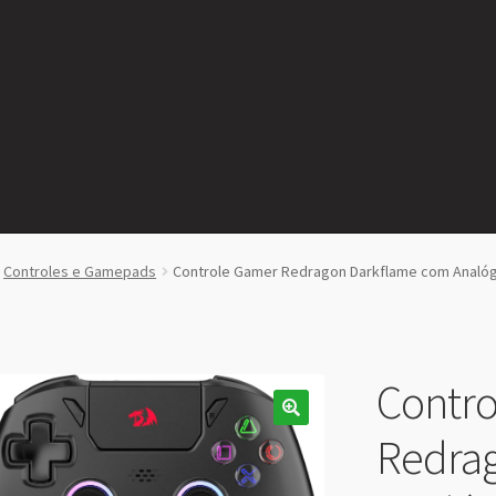
Controles e Gamepads
Controle Gamer Redragon Darkflame com Analógi
Contr
Redra