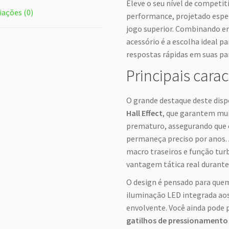
Eleve o seu nível de competi
iações (0)
performance, projetado espe
jogo superior. Combinando e
acessório é a escolha ideal p
respostas rápidas em suas par
Principais carac
O grande destaque deste disp
Hall Effect
, que garantem mui
prematuro, assegurando que
permaneça preciso por anos. 
macro traseiros e função tu
vantagem tática real durante
O design é pensado para quem
iluminação LED integrada ao
envolvente. Você ainda pode 
gatilhos de pressionamento 