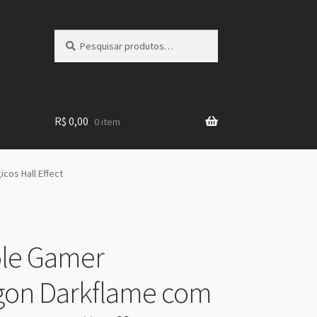
Pesquisar
Pesquisar
por:
R$
0,00
0 item
cos Hall Effect
ole Gamer
gon Darkflame com