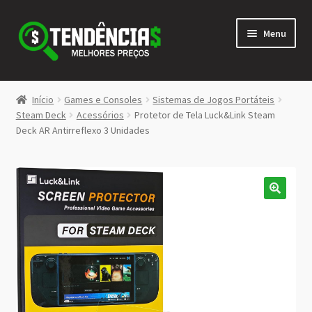
Pular
Pular
Menu
para
para
navegação
o
conteúdo
LOJA
Início
Games e Consoles
Sistemas de Jogos Portáteis
Expandi
Steam Deck
Acessórios
Protetor de Tela Luck&Link Steam
<>
Deck AR Antirreflexo 3 Unidades
menu
descen