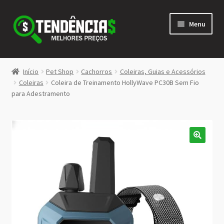
Pular
Pular
Menu
para
para
navegação
o
conteúdo
LOJA
Início
Pet Shop
Cachorros
Coleiras, Guias e Acessórios
Expandi
Coleiras
Coleira de Treinamento HollyWave PC30B Sem Fio
<>
para Adestramento
menu
descen