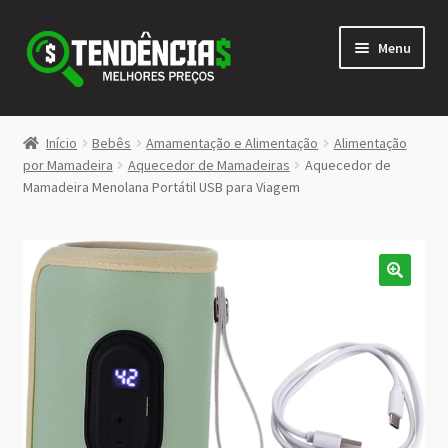
Pular
Pular
Menu
para
para
navegação
o
conteúdo
LOJA
Início
Bebês
Amamentação e Alimentação
Alimentação
Expandi
por Mamadeira
Aquecedor de Mamadeiras
Aquecedor de
<>
Mamadeira Menolana Portátil USB para Viagem
menu
descen