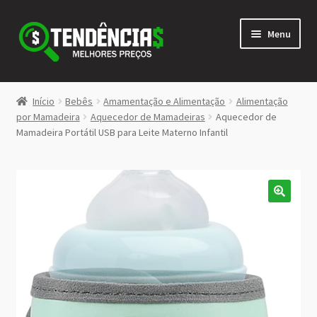
Pular
Pular
Menu
para
para
navegação
o
conteúdo
LOJA
Início
Bebês
Amamentação e Alimentação
Alimentação
Expandi
por Mamadeira
Aquecedor de Mamadeiras
Aquecedor de
<>
Mamadeira Portátil USB para Leite Materno Infantil
menu
descen