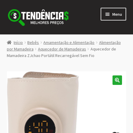
Pular
Pular
Menu
para
para
navegação
o
conteúdo
LOJA
Início
Bebês
Amamentação e Alimentação
Alimentação
Expandi
por Mamadeira
Aquecedor de Mamadeiras
Aquecedor de
<>
Mamadeira ZJchao Portátil Recarregável Sem Fio
menu
descen