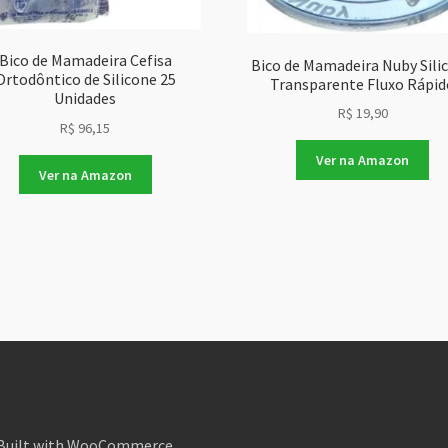
Bico de Mamadeira Cefisa
Bico de Mamadeira Nuby Sili
Ortodôntico de Silicone 25
Transparente Fluxo Rápid
Unidades
R$
19,90
R$
96,15
Ver na Amazon
Ver na Amazon
Built with WooCommerce
.