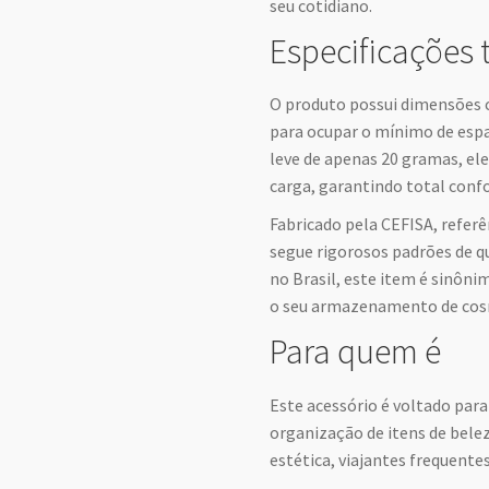
seu cotidiano.
Especificações 
O produto possui dimensões c
para ocupar o mínimo de es
leve de apenas 20 gramas, el
carga, garantindo total conf
Fabricado pela CEFISA, refer
segue rigorosos padrões de qu
no Brasil, este item é sinôni
o seu armazenamento de cos
Para quem é
Este acessório é voltado pa
organização de itens de belez
estética, viajantes frequentes