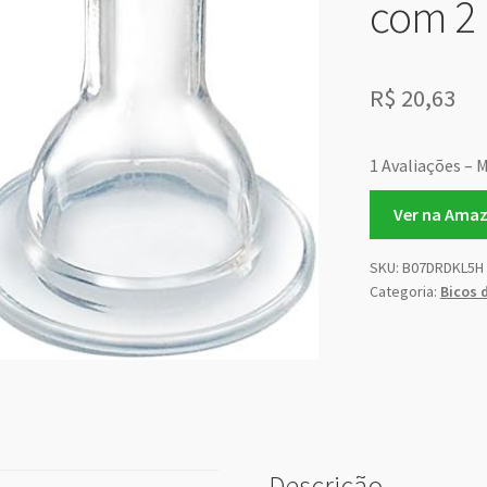
com 2
R$
20,63
1 Avaliações – 
Ver na Ama
SKU:
B07DRDKL5H
Categoria:
Bicos 
Descrição