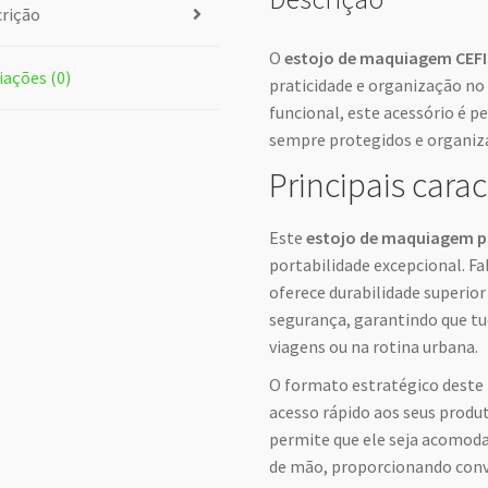
rição
O
estojo de maquiagem CEF
iações (0)
praticidade e organização no
funcional, este acessório é p
sempre protegidos e organiza
Principais carac
Este
estojo de maquiagem pr
portabilidade excepcional. F
oferece durabilidade superio
segurança, garantindo que t
viagens ou na rotina urbana.
O formato estratégico deste
acesso rápido aos seus produt
permite que ele seja acomod
de mão, proporcionando con