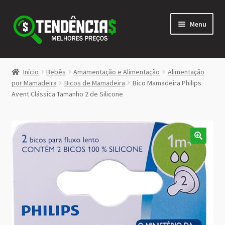
Pular
Pular
Menu
para
para
navegação
o
conteúdo
LOJA
Início
Bebês
Amamentação e Alimentação
Alimentação
Expandi
por Mamadeira
Bicos de Mamadeira
Bico Mamadeira Philips
<>
Avent Clássica Tamanho 2 de Silicone
menu
descen