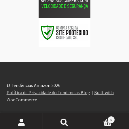
© Tendências Amazon 2026
Política de Privacidade do Tendências Blog
Built with
WooCommerce
.
0
Pesquisar
Pesquisar