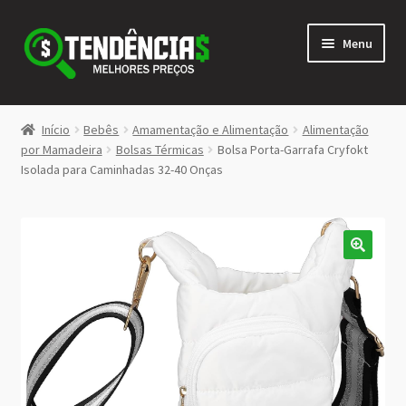
Pular
Pular
Menu
para
para
navegação
o
conteúdo
LOJA
Início
Bebês
Amamentação e Alimentação
Alimentação
Expandi
por Mamadeira
Bolsas Térmicas
Bolsa Porta-Garrafa Cryfokt
<>
Isolada para Caminhadas 32-40 Onças
menu
descen