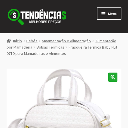
Pular
Pular
Menu
para
para
navegação
o
conteúdo
LOJA
Início
Bebês
Amamentação e Alimentação
Alimentação
Expandi
por Mamadeira
Bolsas Térmicas
Frasqueira Térmica Baby Nut
<>
0710 para Mamadeiras e Alimentos
menu
descen