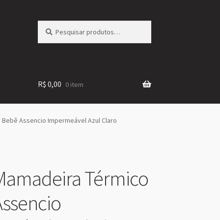
Pesquisar
Pesquisar
por:
R$
0,00
0 item
 Bebê Assencio Impermeável Azul Claro
Mamadeira Térmico
ssencio