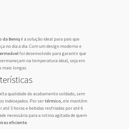
 da Beniq
é a solução ideal para pais que
ça no dia a dia. Com um design moderno e
ermeável
foi desenvolvido para garantir que
ê permaneçam na temperatura ideal, seja em
s mais longas.
terísticas
 alta qualidade do acabamento soldado, sem
os indesejados. Por ser
térmico
, ele mantém
r até 3 horas e bebidas resfriadas por até 6
dade necessária para a rotina agitada de quem
ras eficiente
.