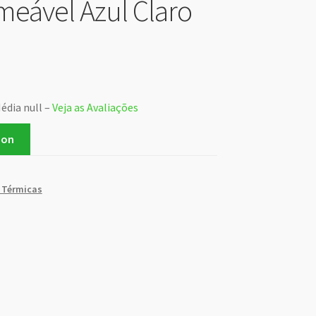
eável Azul Claro
édia null –
Veja as Avaliações
zon
 Térmicas