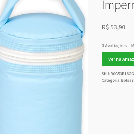
Imperm
R$
53,90
0 Avaliações – M
Ver na Ama
SKU:
B0G53B16GG
Categoria:
Bolsas