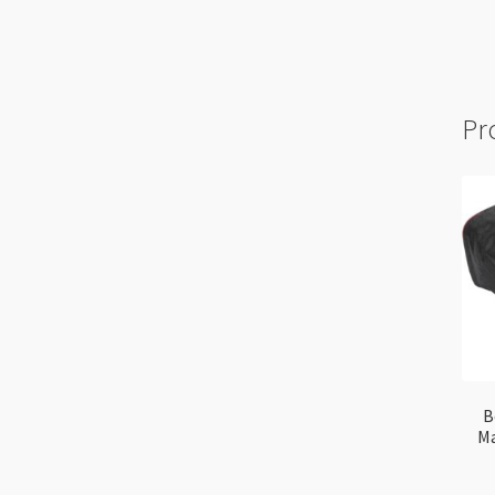
Pr
B
Ma