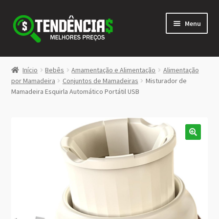
Pular
Pular
Menu
para
para
navegação
o
conteúdo
LOJA
Início
Bebês
Amamentação e Alimentação
Alimentação
Expandi
por Mamadeira
Conjuntos de Mamadeiras
Misturador de
<>
Mamadeira Esquirla Automático Portátil USB
menu
descen