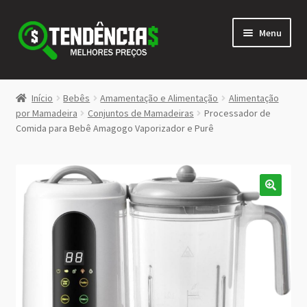
Pular
Pular
Menu
para
para
navegação
o
conteúdo
LOJA
Início
Bebês
Amamentação e Alimentação
Alimentação
Expandi
por Mamadeira
Conjuntos de Mamadeiras
Processador de
<>
Comida para Bebê Amagogo Vaporizador e Purê
menu
descen