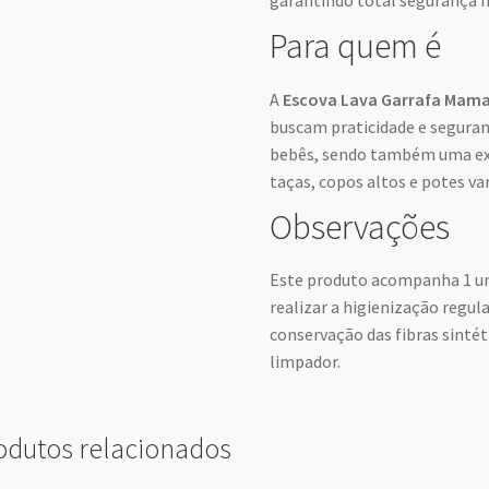
garantindo total segurança n
Para quem é
A
Escova Lava Garrafa Mama
buscam praticidade e seguran
bebês, sendo também uma exc
taças, copos altos e potes va
Observações
Este produto acompanha 1 uni
realizar a higienização regul
conservação das fibras sintét
limpador.
odutos relacionados