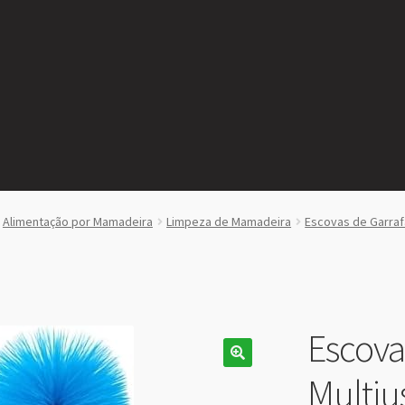
Alimentação por Mamadeira
Limpeza de Mamadeira
Escovas de Garraf
Escova
Multiu