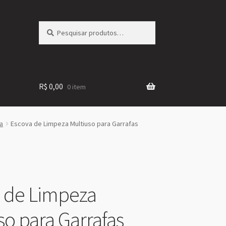
Pesquisar
Pesquisar
por:
R$
0,00
0 item
a
Escova de Limpeza Multiuso para Garrafas
 de Limpeza
so para Garrafas