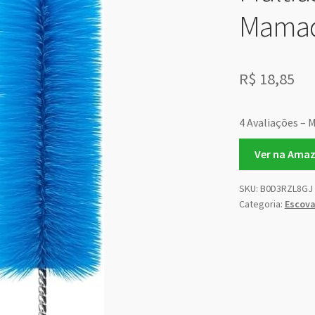
Mamade
R$
18,85
4 Avaliações – M
Ver na Ama
SKU:
B0D3RZL8GJ
Categoria:
Escova