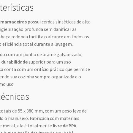
terísticas
a mamadeiras
possui cerdas sintéticas de alta
igienização profunda sem danificar as
abeça redonda facilita o alcance em todos os
 eficiência total durante a lavagem.
rado com um punho de arame galvanizado,
e durabilidade
superior para um uso
ça conta com um orifício prático que permite
ndo sua cozinha sempre organizada e o
imo uso.
técnicas
otais de 55 x 380 mm, com um peso leve de
do o manuseio. Fabricada com materiais
 e metal, ela é totalmente
livre de BPA
,