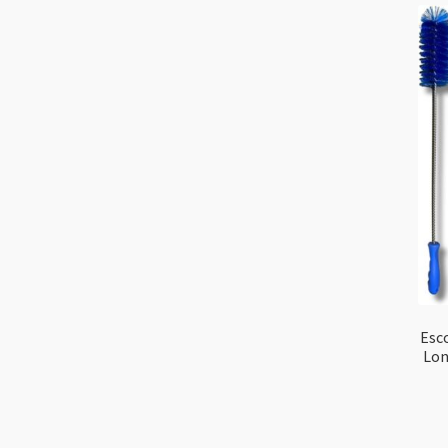
Esc
Lon